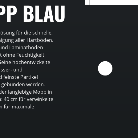
PP BLAU
ösung für die schnelle,
igung aller Hartböden.
t- und Laminatböden
t ohne Feuchtigkeit
Seine hochentwickelte
asser- und
feinste Partikel
e gebunden werden.
der langlebige Mopp in
: 40 cm für verwinkelte
cm für maximale