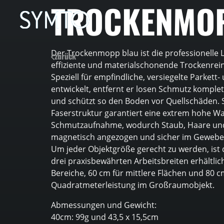
TROCKENMO
Der Trockenmopp blau ist die professionelle L
zurück
effiziente und materialschonende Trockenrein
Speziell für empfindliche, versiegelte Parket
entwickelt, entfernt er losen Schmutz komplet
und schützt so den Boden vor Quellschäden. 
Faserstruktur garantiert eine extrem hohe W
Schmutzaufnahme, wodurch Staub, Haare und 
magnetisch angezogen und sicher im Geweb
Um jeder Objektgröße gerecht zu werden, ist 
drei praxisbewährten Arbeitsbreiten erhältlich
Bereiche, 60 cm für mittlere Flächen und 80 
Quadratmeterleistung im Großraumobjekt.
Abmessungen und Gewicht:
40cm: 99g und 43,5 x 15,5cm