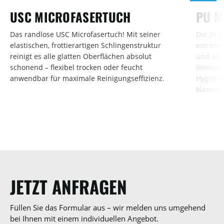
USC MICROFASERTUCH
PU M
Das randlose USC Microfasertuch! Mit seiner
Die 3x l
elastischen, frottierartigen Schlingenstruktur
extreme
reinigt es alle glatten Oberflächen absolut
und abso
schonend – flexibel trocken oder feucht
innovat
anwendbar für maximale Reinigungseffizienz.
Hygiene 
klassis
JETZT ANFRAGEN
Füllen Sie das Formular aus – wir melden uns umgehend
bei Ihnen mit einem individuellen Angebot.