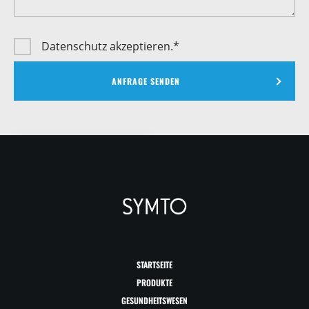
Datenschutz
akzeptieren.*
Ich bin Gerhard.
Bei Fragen berate
ich Sie gerne
persönlich.
Schreiben Sie uns
einfach an:
info@symto.de >
STARTSEITE
PRODUKTE
GESUNDHEITSWESEN