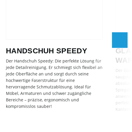
HANDSCHUH SPEEDY
GLA
WAF
Der Handschuh Speedy: Die perfekte Lösung für
jede Detailreinigung. Er schmiegt sich flexibel an
Der Gla
jede Oberfläche an und sorgt durch seine
saugstar
hochwertige Faserstruktur für eine
absolut 
hervorragende Schmutzablösung. Ideal für
Spiegeln
Möbel, Armaturen und schwer zugängliche
anwendb
Bereiche – präzise, ergonomisch und
perfekt 
kompromisslos sauber!
Kanten!