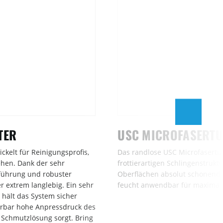
TER
USC MICROFASERT
ckelt für Reinigungsprofis,
Das randlose USC Microfasertuc
hen. Dank der sehr
frottierartigen Schlingenstruktur
führung und robuster
Oberflächen absolut schonend –
er extrem langlebig. Ein sehr
feucht anwendbar für maximale
 hält das System sicher
rbar hohe Anpressdruck des
Schmutzlösung sorgt. Bring