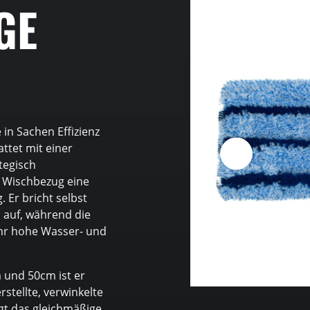
GE
in Sachen Effizienz
ttet mit einer
tegisch
er Wischbezug eine
 Er bricht selbst
 auf, während die
ehr hohe Wasser- und
 und 50cm ist er
stellte, verwinkelte
rgt das gleichmäßige