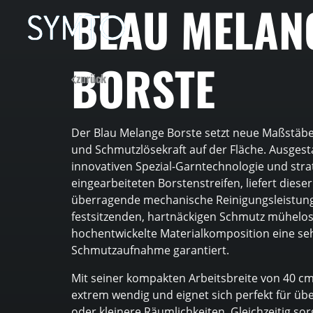
BLAU MELAN
BORSTE
zurück
Der Blau Melange Borste setzt neue Maßstäbe 
und Schmutzlösekraft auf der Fläche. Ausgesta
innovativen Spezial-Garntechnologie und stra
eingearbeiteten Borstenstreifen, liefert dies
überragende mechanische Reinigungsleistung.
festsitzenden, hartnäckigen Schmutz mühelos
hochentwickelte Materialkomposition eine s
Schmutzaufnahme garantiert.
Mit seiner kompakten Arbeitsbreite von 40 cm
extrem wendig und eignet sich perfekt für über
oder kleinere Räumlichkeiten. Gleichzeitig so